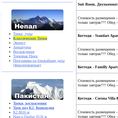
Suit Room, Двухкомнат
Стоимость размещения – 
только завтрак!!!! Обед 
Треки, туры
Коттедж - Standart Apar
Классические Треки
Эверест
Аннапурна
Стоимость размещения – 
Восхождения
только завтрак!!!! Обед 
Трековые Пики
Программы на ближайшие даты
(фиксированные)
Коттедж - Familly Apart
Стоимость размещения – 
только завтрак!!!! Обед 
Коттедж - Corona Villa 8
Треки, восхождения
Трек под K2, Конкордия
Стоимость размещения – 
K2 8616 м
только завтрак!!!! Обед 
Нанга-Парбат 8126 м