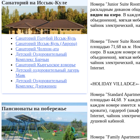
Санаторий на Иссык-Куле
Номера "Junior Suite Roo
раскладным диваном обще
видом на озеро
. В каждо
объединения), мягкая меб
чайник электрический, наб
Санаторий Голубой Иссык-Куль
Номера "Tower Suite Room
Санаторий Иссык-Куль (Аврора)
площадью 71,68 кв.м. Ном
Санаторий Чолпон-ата
озеро. В каждом номере и
Детский Оздоровительный
объединения), мягкая меб
Комплекс Барчын
чайник электрический, на
Санаторий Кыргызское взморье
Internet.
Детский оздоровительный лагерь
Маяк
Детский Оздоровительный
«HOLIDAY VILLADGE»-
Комплекс Дзержинец
Номера "Standard Apartme
площадью 44,68. У каждог
каждом номере имеется: м
Пансионаты на побережье
кровати), гардероб (шкаф
Internet, чайник электрич
душевой кабиной.
Номера "Family Apartment