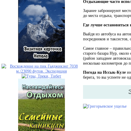
Отдыхающие часто испол
Заранее забронируют место
до места отдыха, транспор
Где лучше остановиться 
Выйдя из автобуса на авт
посредников и таксистов
Самое главное – правильно
старого базара Нур, около
(район западнее автовокза
несколько километров до п
Погода на Иссык-Куле
ин
берега, то вы успеете не о