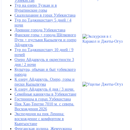
Узбекистан
Тур на озеро Тузкан и в
Нуратинские горы
Скалолазание в горах Узбекистана
Тур по Таджикистану 5 дней / 4
ночи
Древние города Узбекистана
Фанские горы + города Шёлкового
Пути + пустыня Кызылкум и озеро
Айдаркуль
Тур по Таджикистану 10 дней / 9
ночей
Озеро Айдаркуль и окрестности 3
дня / 2 ночи
Культура, обычаи и быт узбекского
народа
К озеру Айдаркуль. Озеро, горы и
пески Кызылкума
К озеру Айдаркуль 4 дня / 3 ночи.
Семейные каникулы в Узбекистане
Гостиницы в горах Узбекистана
Пик Хан-Тенгри 7010 м. с севера.
Восхождения 2026
Экспедиция на пик Ленина:
восхождение с комфортом в
Кыргызстане
Ферганская долина. Жемчужина