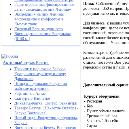
Пляж
: Собственный, пес
Гарантированные фиксированные
до пляжа - 350 метров. П
даты «Экспедиция пик Ленина»
прогулки на яхтах и тепл
Экспедиция на пик Ленина:
восхождение с комфортом в
Для бизнеса: к вашим усл
Кыргызстане
конференции, деловые вст
Снежный Барс за одно лето
гостиничный персонал по
Восхождение на пик Раздельная
гостей также бизнес-цен
(6148 м.)
обслуживание. У гостиниц
Комментарии: Удобное ме
развлечений для отдыхающ
отдыха, позволят Вам рас
Активный отдых Россия
городской суеты и пыли, 
Трекинг к подножью Белухи,
Кучерлинскому озеру и озеру
Дарашколь
Поход к подножию Белухи на
Дополнительный сервис
майские праздники
Рафтинг на Алтае
Курорт оборудован
Скитур по Камчатке
- Ресторан
Дикая Камчатка. Скитур, беккантри.
- Бар
Траверс Белухи (ХХ-летие Октября -
- Пункт обмена валюты
Белуха Восточная)
- Тренажерный зал
Новый год и Рождество у подножья
- Закрытый бассейн
Белухи
- Сауна
Восхождение на Белуху Восточную