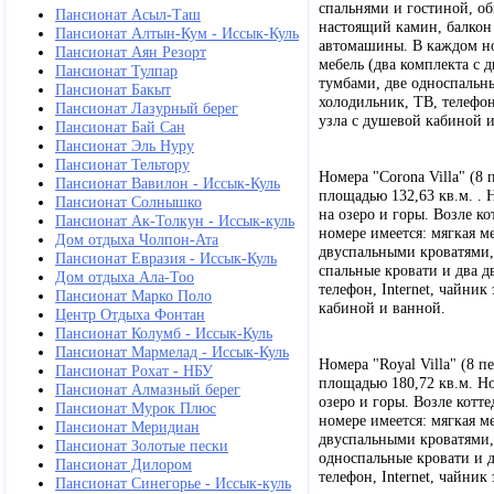
спальнями и гостиной, о
Пансионат Асыл-Таш
настоящий камин, балкон 
Пансионат Алтын-Кум - Иссык-Куль
автомашины. В каждом ном
Пансионат Аян Резорт
мебель (два комплекта с
Пансионат Тулпар
тумбами, две односпальн
Пансионат Бакыт
холодильник, ТВ, телефон,
Пансионат Лазурный берег
узла с душевой кабиной 
Пансионат Бай Сан
Пансионат Эль Нуру
Пансионат Тельтору
Номера "Corona Villa" (8
Пансионат Вавилон - Иссык-Куль
площадью 132,63 кв.м. . 
Пансионат Солнышко
на озеро и горы. Возле к
Пансионат Ак-Толкун - Иссык-куль
номере имеется: мягкая ме
Дом отдыха Чолпон-Ата
двуспальными кроватями,
Пансионат Евразия - Иссык-Куль
спальные кровати и два д
Дом отдыха Ала-Тоо
телефон, Internet, чайник
Пансионат Марко Поло
кабиной и ванной.
Центр Отдыха Фонтан
Пансионат Колумб - Иссык-Куль
Пансионат Мармелад - Иссык-Куль
Номера "Royal Villa" (8 
Пансионат Рохат - НБУ
площадью 180,72 кв.м. Но
Пансионат Алмазный берег
озеро и горы. Возле котт
Пансионат Мурок Плюс
номере имеется: мягкая ме
Пансионат Меридиан
двуспальными кроватями,
Пансионат Золотые пески
односпальные кровати и д
Пансионат Дилором
телефон, Internet, чайник
Пансионат Синегорье - Иссык-куль