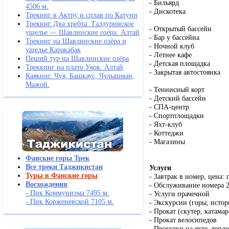
- Бильярд
4506 м.
- Дискотека
Трекинг в Актру и сплав по Катуни
Трекинг Два хребта: Талдуринское
- Открытый бассейн
ущелье — Шавлинские озёра. Алтай
- Бар у бассейна
Трекинг на Шавлинские озёра и
- Ночной клуб
ущелье Каракабак
- Летнее кафе
Пеший тур на Шавлинские озёра
- Детская площадка
Треккинг на плато Укок. Алтай
- Закрытая автостоянка
Каякинг. Чуя, Башкаус, Чулышман,
Мажой.
- Теннисный корт
- Детский бассейн
- СПА-центр
- Спортплощадки
- Яхт-клуб
- Коттеджи
- Магазины
Фанские горы Трек
Все треки Таджикистан
Услуги
Туры в Фанские горы
- Завтрак в номер, цена: 
Восхождения
- Обслуживание номера 2
- Пик Коммунизма 7495 м.
- Услуги прачечной
- Пик Корженевской 7105 м.
- Экскурсии (горы, исто
- Прокат (скутер, катамар
- Прокат велосипедов
- Прогулки на яхте, тепл