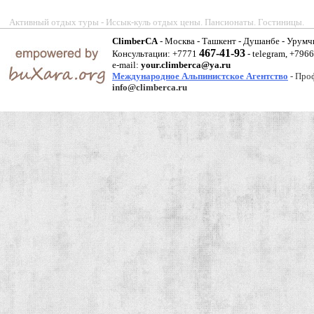
Активный отдых туры - Иссык-куль отдых цены. Пансионаты. Гостиницы.
ClimberCA
- Москва - Ташкент - Душанбе - Урумч
467-41-93
Консультации: +7771
- telegram, +796
e-mail:
your.climberca@ya.ru
Международное Альпинистское Агентство
- Про
info@climberca.ru