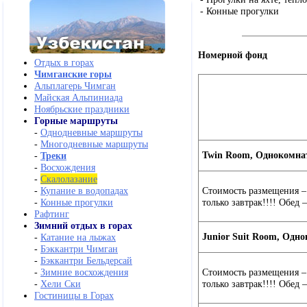
- Конные прогулки
Номерной фонд
Отдых в горах
Чимганские горы
Альплагерь Чимган
Майская Альпиниада
Ноябрьские праздники
Горные маршруты
-
Однодневные маршруты
-
Многодневные маршруты
Twin Room, Однокомнат
-
Треки
-
Восхождения
-
Скалолазание
Стоимость размещения – 
-
Купание в водопадах
только завтрак!!!! Обед 
-
Конные прогулки
Рафтинг
Зимний отдых в горах
Junior Suit Room, Одн
-
Катание на лыжах
-
Бэккантри Чимган
-
Бэккантри Бельдерсай
Стоимость размещения – 
-
Зимние восхождения
только завтрак!!!! Обед 
-
Хели Ски
Гостиницы в Горах