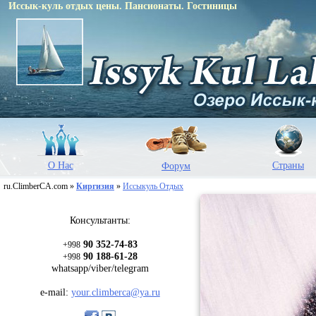
Иссык-куль отдых цены. Пансионаты. Гостиницы
О Нас
Страны
Форум
ru.ClimberCA.com »
Киргизия
»
Иссыкуль Отдых
Консультанты:
90 352-74-83
+998
90 188-61-28
+998
whatsapp/viber/telegram
e-mail:
your.climberca@ya.ru