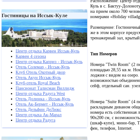
Расположение: Центр отд
Куль в с. Бактуу-Долоноту
на прием около 700 челов
Гостиницы на Иссык-Куле
номерами «Holiday villadg
Размещение: Гостиничный
же в этом корпусе предус
тренажерный зал, крытый б
Центр отдыха Карвен Иссык-Куль
Тип Номеров
Карвен 4 сезона
Центр отдыха Каприз - Иссык-Куль
Номера "Twin Room" (2 п
Отель Солемар - Иссык-Куль
площадью 28,55 кв.м. Ном
Клуб Отель Охотный двор
лоджия с видом на озеро.
Отель Акун Иссык-Куль
возможностью объединения
Клуб-отель Royal Beach
сейф, отдельный сан. узел
Пансионат Талисман Виллидж
Центр отдыха Радуга West
Отель Долинка - Иссык-Куль
Номера "Suite Room" (4 п
Отель Ак-Бермет - Иссык-Куль
раскладным диваном общей
Отель Дельфин ДеЛюкс
номера есть собственная 
Центр отдыха Ак-Марал
90х200 см, с возможность
Центр отдыха Радуга
(шкаф-купе), мини-бар, Т
фен, телефон, Internet.