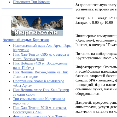
Пансионат Три Короны
За дополнительную плату в
установить: встроенную 
Заезд: 14:00. Выезд: 12:00
Завтрак: с 8:00 до 10:00
Инженерные коммуникации
Активный отдых Киргизия
«Аристон»), отопление- с
Internet, в номерах "Towe
Национальный парк Ала-Арча. Горы
Киргизии
Питание: на выбор отдыха
Пик Хан-Тенгри 6995 м. с севера и
Круглосуточный Room - S
с юга. Восхождения
Пик Победы 7439 м. Восхождение
Инфраструктура: Открытые
на п. Победы
и волейбольная площадки
Пик Ленина. Восхождение на Пик
бассейн, открытый бассе
Ленина с гидом
блоком, SPA - комплекс, ф
Спортивные сборы в альплагере
площадкой, бар на пляже,
«Ала-Арча»
обменный пункт, магазин,
Пик Ленина плюс Пик Хан-Тенгри
оборудованием.
за один сезон
Три семитысячника Киргизии за
Для детей: предусмотрены
одно лето
аниматорами, услуги детс
Пик Хан-Тенгри 7010 м. с севера.
экскурсии и катание на л
Восхождения 2026
Фиксированные даты Хан Тенгри