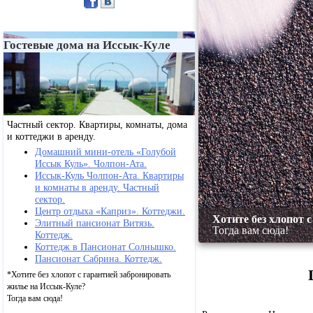
Гостевые дома на Иссык-Куле
Частный сектор. Квартиры, комнаты, дома
и коттеджи в аренду.
Домашний мини-отель «Голубой
Иссык Куль». Чолпон-Ата.
Иссык-Куль Чолпон-Ата. Квартиры
и комнаты в аренду. Частный
сектор.
Центр отдыха «Каприз». Коттеджи.
илье на Иссык-Куле?
Хотите без хлопот 
Элитный пансионат Витязь.
Тогда вам сюда!
Коттедж.
Коттедж в Пансионат Солнышко.
Пансионат Сабрина. Коттедж.
*Хотите без хлопот с гарантией забронировать
жилье на Иссык-Куле?
Тогда вам сюда!