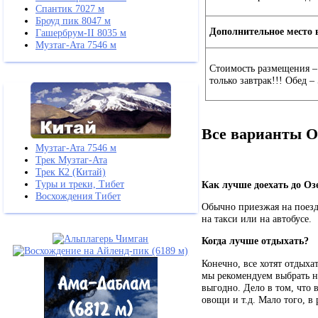
Спантик 7027 м
Броуд пик 8047 м
Дополнительное место 
Гашербрум-II 8035 м
Музтаг-Ата 7546 м
Стоимость размещения – 
только завтрак!!! Обед –
Все варианты О
Музтаг-Ата 7546 м
Трек Музтаг-Ата
Трек К2 (Китай)
Туры и треки, Тибет
Как лучше доехать до Оз
Восхождения Тибет
Обычно приезжая на поезд
на такси или на автобусе.
Когда лучше отдыхать?
Конечно, все хотят отдыхат
мы рекомендуем выбрать нач
выгодно. Дело в том, что 
овощи и т.д. Мало того, в 