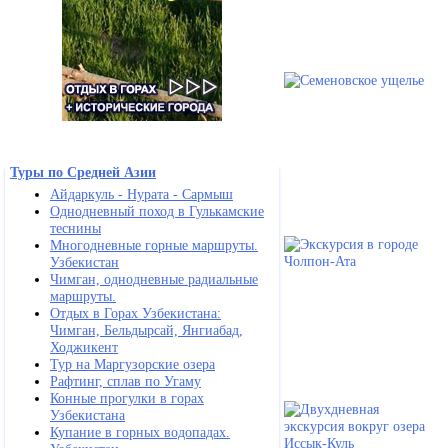
Туры по Средней Азии
Айдаркуль - Нурата - Сармыш
Однодневный поход в Гулькамские
теснины
Многодневные горные маршруты.
Узбекистан
Чимган, однодневные радиальные
маршруты.
Отдых в Горах Узбекистана:
Чимган, Бельдырсай, Янгиабад,
Ходжикент
Тур на Маргузорские озера
Рафтинг, сплав по Угаму
Конные прогулки в горах
Узбекистана
Купание в горных водопадах.