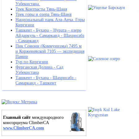
Узбекистана.
Трек Контрасты Тянь-Шаня
Трек горы и озера Тянь-Шаня
Национальный парк Ала-Арча. Горы
Киргизии
Ташкент - Бухара – Нурата – озеро
Айдаркуль - Самарканд - Шахрисабз
- Самарканд
Пик Сомони (Коммунизма) 7495 м
и Корженевской 7105 — экспедиция
Памир
Тур по Киргизии
Ферганская Долина - Сад
Узбекистана
Ташкент - Бухара - Шахрисабз -
Самарканд - Ташкент
Главный сайт
международного
консорциума ClimberCA
www.ClimberCA.com