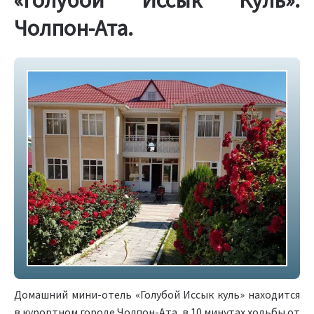
«Голубой Иссык Куль».
Чолпон-Ата.
Домашний мини-отель «Голубой Иссык куль» находится
в курортном городе Чолпон-Ата, в 10 минутах ходьбы от