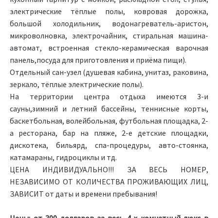
электрические тёплые полы, ковровая дорожка,
большой холодильник, водонагреватель-аристон,
микроволновка, электрочайник, стиральная машина-
автомат, встроенная стекло-керамическая варочная
панель,посуда для приготовления и приёма пищи).
Отдельный сан-узел (душевая кабина, унитаз, раковина,
зеркало, тёплые электрические полы).
На территории центра отдыха имеются 3-и
сауны,зимний и летний бассейны, теннисные корты,
баскетбольная, волейбольная, футбольная площадка, 2-
а ресторана, бар на пляже, 2-е детские площадки,
дискотека, бильярд, спа-процедуры, авто-стоянка,
катамараны, гидроциклы и тд.
ЦЕНА ИНДИВИДУАЛЬНО!!! ЗА ВЕСЬ НОМЕР,
НЕЗАВИСИМО ОТ КОЛИЧЕСТВА ПРОЖИВАЮЩИХ ЛИЦ,
ЗАВИСИТ от даты и времени пребывания!
Цены: от 300 долларов за весь 4-х комнатный люкс в