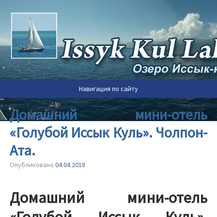
Реальное бюджетное размещение, трансфер и туры на
Иссык-Куле
Частный сектор Иссык-
Куля 2020
Навигация по сайту
Домашний мини-отель
«Голубой Иссык Куль». Чолпон-
Ата.
Опубликовано
04.04.2018
Домашний мини-отель