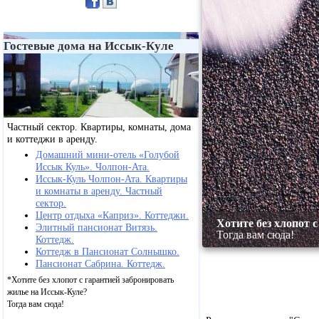
Гостевые дома на Иссык-Куле
Частный сектор. Квартиры, комнаты, дома
и коттеджи в аренду.
Домашний мини-отель «Голубой
Иссык Куль». Чолпон-Ата.
Иссык-Куль Чолпон-Ата. Квартиры
и комнаты в аренду. Частный
сектор.
Центр отдыха «Каприз». Коттеджи.
илье на Иссык-Куле?
Хотите без хлопот 
Элитный пансионат Витязь.
Тогда вам сюда!
Коттедж.
Коттедж в Пансионат Солнышко.
Пансионат Сабрина. Коттедж.
*Хотите без хлопот с гарантией забронировать
жилье на Иссык-Куле?
Тогда вам сюда!