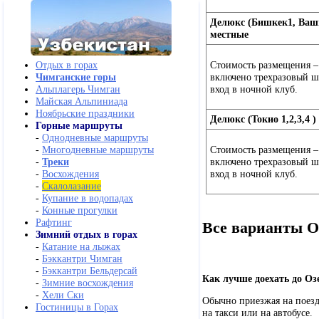
Делюкс (Бишкек1, Ваши
местные
Стоимость размещения – 
Отдых в горах
включено трехразовый шв
Чимганские горы
вход в ночной клуб.
Альплагерь Чимган
Майская Альпиниада
Ноябрьские праздники
Делюкс (Токио 1,2,3,4 )
Горные маршруты
-
Однодневные маршруты
Стоимость размещения – 
-
Многодневные маршруты
включено трехразовый шв
-
Треки
вход в ночной клуб.
-
Восхождения
-
Скалолазание
-
Купание в водопадах
-
Конные прогулки
Рафтинг
Все варианты О
Зимний отдых в горах
-
Катание на лыжах
-
Бэккантри Чимган
-
Бэккантри Бельдерсай
Как лучше доехать до Оз
-
Зимние восхождения
-
Хели Ски
Обычно приезжая на поезд
Гостиницы в Горах
на такси или на автобусе.