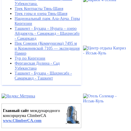
Узбекистана.
Трек Контрасты Тянь-Шаня
Трек горы и озера Тянь-Шаня
Национальный парк Ала-Арча. Горы
Киргизии
Ташкент - Бухара – Нурата – озеро
Айдаркуль - Самарканд - Шахрисабз
- Самарканд
Пик Сомони (Коммунизма) 7495 м
и Корженевской 7105 — экспедиция
Памир
Тур по Киргизии
Ферганская Долина - Сад
Узбекистана
Ташкент - Бухара - Шахрисабз -
Самарканд - Ташкент
Главный сайт
международного
консорциума ClimberCA
www.ClimberCA.com