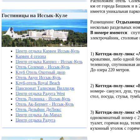
Расположен: отель "Солем
км от города Бишкек и в 
имеется уникальная парко
Гостиницы на Иссык-Куле
Размещение:
Отдыхающие
несколько раздельных ном
В номере имеются
: спут
электрочайник, столовые п
Центр отдыха Карвен Иссык-Куль
1)
Коттедж-полу-люкс «
Карвен 4 сезона
кроватями, либо одной бо
Центр отдыха Каприз - Иссык-Куль
телевизор, спутниковая а
Отель Солемар - Иссык-Куль
До озера 220 метров.
Клуб Отель Охотный двор
Отель Акун Иссык-Куль
Клуб-отель Royal Beach
2)
Коттедж-полу-люкс «
Пансионат Талисман Виллидж
номере- санузел, душ, туа
Центр отдыха Радуга West
стол, посуда, стулья, тум
Отель Долинка - Иссык-Куль
Отель Ак-Бермет - Иссык-Куль
Отель Дельфин ДеЛюкс
3)
Коттедж-полу-люкс «
Центр отдыха Ак-Марал
однокомнатный номер с 2
Центр отдыха Радуга
туалет, горячая вода, тел
кухонный уголок с горяче