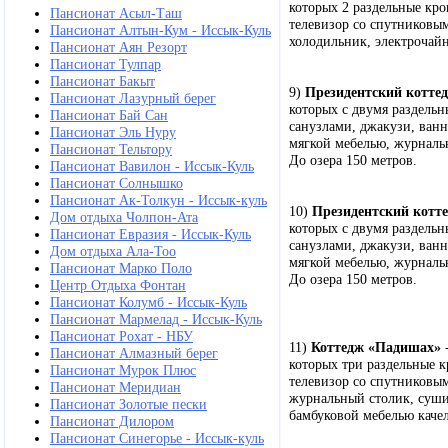
которых 2 раздельные кров
Пансионат Асыл-Таш
телевизор со спутниковым
Пансионат Алтын-Кум - Иссык-Куль
холодильник, электрочайн
Пансионат Аян Резорт
Пансионат Тулпар
Пансионат Бакыт
9)
Президентский котте
Пансионат Лазурный берег
которых с двумя раздельн
Пансионат Бай Сан
санузлами, джакузи, ван
Пансионат Эль Нуру
мягкой мебелью, журналь
Пансионат Тельтору
До озера 150 метров.
Пансионат Вавилон - Иссык-Куль
Пансионат Солнышко
Пансионат Ак-Толкун - Иссык-куль
10)
Президентский котт
Дом отдыха Чолпон-Ата
которых с двумя раздельн
Пансионат Евразия - Иссык-Куль
санузлами, джакузи, ван
Дом отдыха Ала-Тоо
мягкой мебелью, журналь
Пансионат Марко Поло
До озера 150 метров.
Центр Отдыха Фонтан
Пансионат Колумб - Иссык-Куль
Пансионат Мармелад - Иссык-Куль
Пансионат Рохат - НБУ
11)
Коттедж «Падишах»
Пансионат Алмазный берег
которых три раздельные к
Пансионат Мурок Плюс
телевизор со спутниковы
Пансионат Меридиан
журнальный столик, сушил
Пансионат Золотые пески
бамбуковой мебелью качел
Пансионат Дилором
Пансионат Синегорье - Иссык-куль