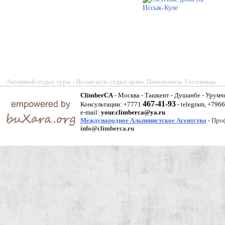
Активный отдых туры - Иссык-куль отдых цены. Пансионаты. Гостиницы.
ClimberCA
- Москва - Ташкент - Душанбе - Урумч
467-41-93
Консультации: +7771
- telegram, +796
e-mail:
your.climberca@ya.ru
Международное Альпинистское Агентство
- Про
info@climberca.ru