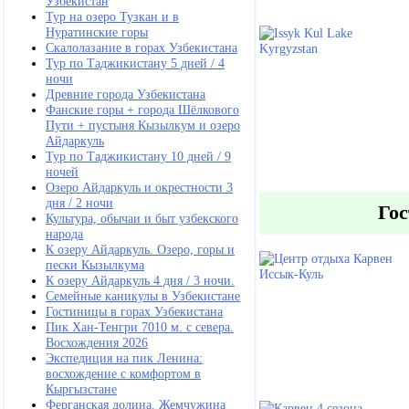
Узбекистан
Тур на озеро Тузкан и в
Нуратинские горы
Скалолазание в горах Узбекистана
Тур по Таджикистану 5 дней / 4
ночи
Древние города Узбекистана
Фанские горы + города Шёлкового
Пути + пустыня Кызылкум и озеро
Айдаркуль
Тур по Таджикистану 10 дней / 9
ночей
Озеро Айдаркуль и окрестности 3
дня / 2 ночи
Гос
Культура, обычаи и быт узбекского
народа
К озеру Айдаркуль. Озеро, горы и
пески Кызылкума
К озеру Айдаркуль 4 дня / 3 ночи.
Семейные каникулы в Узбекистане
Гостиницы в горах Узбекистана
Пик Хан-Тенгри 7010 м. с севера.
Восхождения 2026
Экспедиция на пик Ленина:
восхождение с комфортом в
Кыргызстане
Ферганская долина. Жемчужина