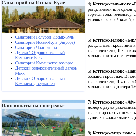
Санаторий на Иссык-Куле
4)
Коттедж-полу-люкс «
раздельными или одной дв
горячая вода, телевизор,
уголок с горячей водой, 
Санаторий Голубой Иссык-Куль
5)
Коттедж-делюкс «Бер
Санаторий Иссык-Куль (Аврора)
раздельными кроватями и
Санаторий Чолпон-ата
телевидением (18 каналов
Детский Оздоровительный
холодильником и санузлом
Комплекс Барчын
Санаторий Кыргызское взморье
Детский оздоровительный лагерь
6)
Коттедж-делюкс «Пар
Маяк
большой кроватью. В номе
Детский Оздоровительный
телевидением(18 каналов)
Комплекс Дзержинец
холодильник. До озера 15
7)
Коттедж-делюкс «Абу
Пансионаты на побережье
номер с двумя раздельным
телевизор со спутниковым
сушилка, холодильник. До
8)
Коттедж-супер люкс 