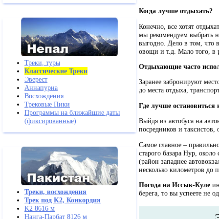
Когда лучше отдыхать?
Конечно, все хотят отдыхат
мы рекомендуем выбрать нач
выгодно. Дело в том, что 
овощи и т.д. Мало того, в 
Треки, туры
Отдыхающие часто испол
Классические Треки
Эверест
Заранее забронируют место
Аннапурна
до места отдыха, транспор
Восхождения
Трековые Пики
Где лучше остановиться 
Программы на ближайшие даты
(фиксированные)
Выйдя из автобуса на авт
посредников и таксистов
Самое главное – правильно
старого базара Нур, около
(район западнее автовокза
несколько километров до п
Погода на Иссык-Куле
ин
Треки, восхождения
берега, то вы успеете не о
Трек под K2, Конкордия
K2 8616 м
Нанга-Парбат 8126 м