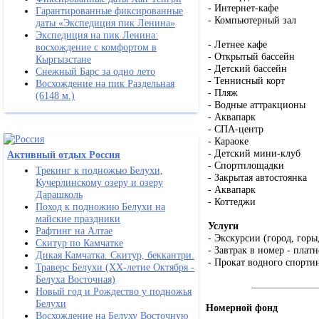
- Интернет-кафе
Гарантированные фиксированные
- Компьютерный зал
даты «Экспедиция пик Ленина»
Экспедиция на пик Ленина:
- Летнее кафе
восхождение с комфортом в
- Открытый бассейн
Кыргызстане
- Детский бассейн
Снежный Барс за одно лето
- Теннисный корт
Восхождение на пик Раздельная
- Пляж
(6148 м.)
- Водные аттракционы
- Аквапарк
- СПА-центр
- Караоке
- Детский мини-клуб
Активный отдых Россия
- Спортплощадки
Трекинг к подножью Белухи,
- Закрытая автостоянка
Кучерлинскому озеру и озеру
- Аквапарк
Дарашколь
- Коттеджи
Поход к подножию Белухи на
майские праздники
Услуги
Рафтинг на Алтае
- Экскурсии (город, горы
Скитур по Камчатке
- Завтрак в номер - платн
Дикая Камчатка. Скитур, беккантри.
- Прокат водного спортин
Траверс Белухи (ХХ-летие Октября -
Белуха Восточная)
Новый год и Рождество у подножья
Белухи
Номерной фонд
Восхождение на Белуху Восточную