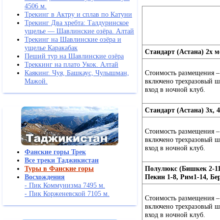
4506 м.
Трекинг в Актру и сплав по Катуни
Трекинг Два хребта: Талдуринское
ущелье — Шавлинские озёра. Алтай
Трекинг на Шавлинские озёра и
ущелье Каракабак
Стандарт (Астана) 2х 
Пеший тур на Шавлинские озёра
Треккинг на плато Укок. Алтай
Каякинг. Чуя, Башкаус, Чулышман,
Стоимость размещения – 
Мажой.
включено трехразовый шв
вход в ночной клуб.
Стандарт (Астана) 3х, 
Стоимость размещения – 
включено трехразовый шв
вход в ночной клуб.
Фанские горы Трек
Все треки Таджикистан
Полулюкс (Бишкек 2-11,
Туры в Фанские горы
Пекин 1-8, Рим1-14, Бе
Восхождения
- Пик Коммунизма 7495 м.
- Пик Корженевской 7105 м.
Стоимость размещения – 
включено трехразовый шв
вход в ночной клуб.