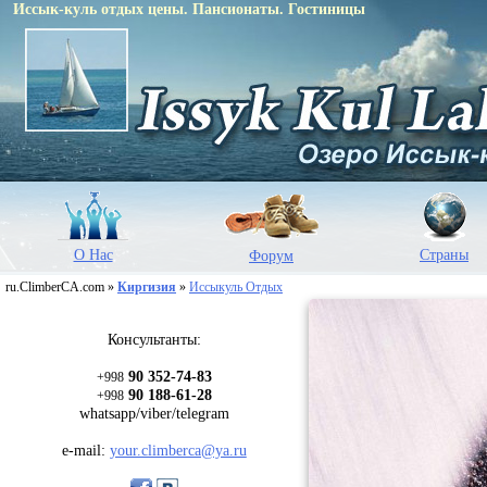
Иссык-куль отдых цены. Пансионаты. Гостиницы
О Нас
Страны
Форум
ru.ClimberCA.com »
Киргизия
»
Иссыкуль Отдых
Консультанты:
90 352-74-83
+998
90 188-61-28
+998
whatsapp/viber/telegram
e-mail:
your.climberca@ya.ru