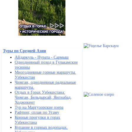
Туры по Средней Азии
Айдаркуль - Нурата - Сармыш
Однодневный поход в Гулькамские
теснины
Многодневные горные маршруты.
Узбекистан
Чимган, однодневные радиальные
маршруты.
Отдых в Горах Узбекистана:
Чимган, Бельдырсай, Янгиабад,
Ходжикент
Тур на Маргузорские озера
Рафтинг, сплав по Угаму
Конные прогулки в горах
Узбекистана
Купание в горных водопадах.