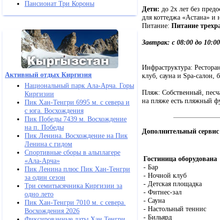
Пансионат Три Короны
Дети:
до 2х лет без предо
для коттеджа «Астана» и 
Питание:
Питание трехра
Завтрак: с 08:00 до 10:00
Инфраструктура: Ресторан,
Активный отдых Киргизия
клуб, сауна и Spa-салон, 
Национальный парк Ала-Арча. Горы
Пляж: Собственный, песчан
Киргизии
на пляже есть пляжный ф
Пик Хан-Тенгри 6995 м. с севера и
с юга. Восхождения
Пик Победы 7439 м. Восхождение
на п. Победы
Дополнительный сервис
Пик Ленина. Восхождение на Пик
Ленина с гидом
Спортивные сборы в альплагере
Гостиница оборудована
«Ала-Арча»
- Бар
Пик Ленина плюс Пик Хан-Тенгри
- Ночной клуб
за один сезон
- Детская площадка
Три семитысячника Киргизии за
- Фитнес-зал
одно лето
- Сауна
Пик Хан-Тенгри 7010 м. с севера.
- Настольный теннис
Восхождения 2026
- Бильярд
Фиксированные даты Хан Тенгри