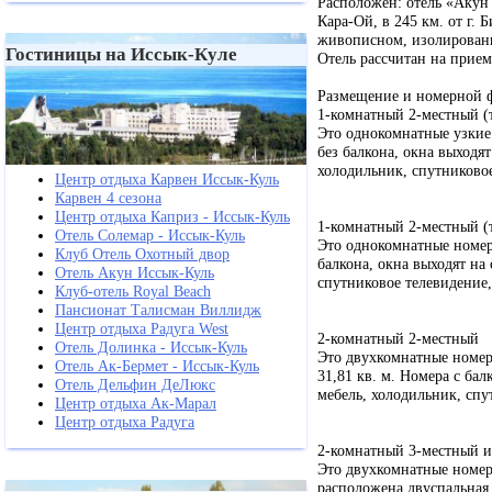
Расположен: отель «Акун 
Кара-Ой, в 245 км. от г. 
живописном, изолированн
Гостиницы на Иссык-Куле
Отель рассчитан на прием
Размещение и номерной 
1-комнатный 2-местный (
Это однокомнатные узкие
без балкона, окна выходят
холодильник, спутниковое
Центр отдыха Карвен Иссык-Куль
Карвен 4 сезона
Центр отдыха Каприз - Иссык-Куль
1-комнатный 2-местный (
Отель Солемар - Иссык-Куль
Это однокомнатные номер
Клуб Отель Охотный двор
балкона, окна выходят на
Отель Акун Иссык-Куль
спутниковое телевидение,
Клуб-отель Royal Beach
Пансионат Талисман Виллидж
Центр отдыха Радуга West
2-комнатный 2-местный
Отель Долинка - Иссык-Куль
Это двухкомнатные номер
Отель Ак-Бермет - Иссык-Куль
31,81 кв. м. Номера с бал
Отель Дельфин ДеЛюкс
мебель, холодильник, спу
Центр отдыха Ак-Марал
Центр отдыха Радуга
2-комнатный 3-местный 
Это двухкомнатные номера
расположена двуспальная 