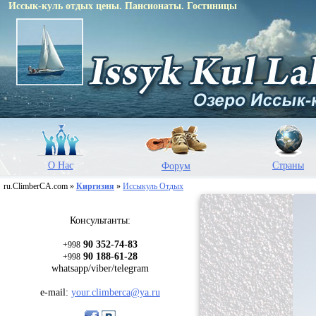
Иссык-куль отдых цены. Пансионаты. Гостиницы
О Нас
Страны
Форум
ru.ClimberCA.com »
Киргизия
»
Иссыкуль Отдых
Консультанты:
90 352-74-83
+998
90 188-61-28
+998
whatsapp/viber/telegram
e-mail:
your.climberca@ya.ru