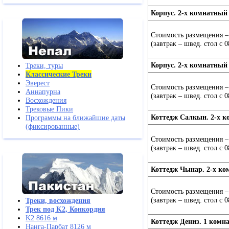
Корпус. 2-х комнатный
Стоимость размещения – 
(завтрак – швед. стол с 0
Корпус. 2-х комнатный 
Треки, туры
Классические Треки
Эверест
Стоимость размещения – 
Аннапурна
(завтрак – швед. стол с 0
Восхождения
Трековые Пики
Коттедж Салкын. 2-х к
Программы на ближайшие даты
(фиксированные)
Стоимость размещения – 
(завтрак – швед. стол с 0
Коттедж Чынар. 2-х ко
Стоимость размещения – 
(завтрак – швед. стол с 0
Треки, восхождения
Трек под K2, Конкордия
K2 8616 м
Коттедж Дениз. 1 комн
Нанга-Парбат 8126 м