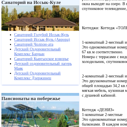
Санаторий на Иссык-Куле
окна выходят на озеро. В
спутниковое телевидение,
Коттеджи: Коттедж «ТО
Санаторий Голубой Иссык-Куль
Санаторий Иссык-Куль (Аврора)
1-комнатный 2-местный 
Санаторий Чолпон-ата
Это однокомнатные номер
Детский Оздоровительный
67 кв.м соответственно.
Комплекс Барчын
Номера с террасами с вид
Санаторий Кыргызское взморье
холодильник, спутниковое
Детский оздоровительный лагерь
Маяк
Детский Оздоровительный
2-комнатный 2-местный 
Комплекс Дзержинец
Это двухкомнатные номер
общей площадью 34,2 кв.м
мягкая мебель, кухонная 
с душевой кабиной.
Пансионаты на побережье
Коттедж «ДЕНИЗ»
1-комнатные 2-местные
Это однокомнатные номер
балконами. В каждом номе