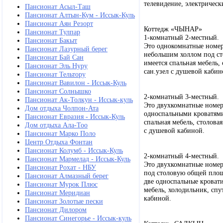
телевидение, электрическ
Пансионат Асыл-Таш
Пансионат Алтын-Кум - Иссык-Куль
Пансионат Аян Резорт
Коттедж «ЧЫНАР»
Пансионат Тулпар
1-комнатный 2-местный.
Пансионат Бакыт
Это однокомнатные номер
Пансионат Лазурный берег
небольшим холлом под ст
Пансионат Бай Сан
имеется спальная мебель,
Пансионат Эль Нуру
сан.узел с душевой каби
Пансионат Тельтору
Пансионат Вавилон - Иссык-Куль
Пансионат Солнышко
2-комнатный 3-местный.
Пансионат Ак-Толкун - Иссык-куль
Это двухкомнатные номер
Дом отдыха Чолпон-Ата
односпальными кроватями
Пансионат Евразия - Иссык-Куль
спальная мебель, столова
Дом отдыха Ала-Тоо
с душевой кабиной.
Пансионат Марко Поло
Центр Отдыха Фонтан
Пансионат Колумб - Иссык-Куль
2-комнатный 4-местный.
Пансионат Мармелад - Иссык-Куль
Это двухкомнатные номера
Пансионат Рохат - НБУ
под столовую общей площа
Пансионат Алмазный берег
две односпальные кровати
Пансионат Мурок Плюс
мебель, холодильник, спу
Пансионат Меридиан
кабиной.
Пансионат Золотые пески
Пансионат Дилором
Пансионат Синегорье - Иссык-куль