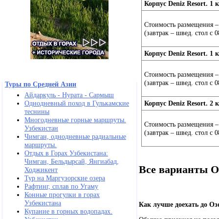
Корпус Deniz Resort. 1
Стоимость размещения – 
(завтрак – швед. стол с 0
Корпус Deniz Resort. 1
Стоимость размещения – 
(завтрак – швед. стол с 0
Туры по Средней Азии
Айдаркуль - Нурата - Сармыш
Корпус Deniz Resort. 2
Однодневный поход в Гулькамские
теснины
Многодневные горные маршруты.
Стоимость размещения – 
Узбекистан
(завтрак – швед. стол с 0
Чимган, однодневные радиальные
маршруты.
Отдых в Горах Узбекистана:
Чимган, Бельдырсай, Янгиабад,
Все варианты О
Ходжикент
Тур на Маргузорские озера
Рафтинг, сплав по Угаму
Конные прогулки в горах
Узбекистана
Как лучше доехать до Оз
Купание в горных водопадах.