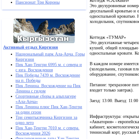
Коттедж «САЛКЫН»
Пансионат Три Короны
Это двухуровневые номера
двуспальной кроватью и 
односпальной кроватью. Н
холодильник, спутниковое
Коттедж «ТУМАР»
Это двухэтажные четырех
Активный отдых Киргизия
кухней, общей площадью 7
односпальные кровати. Ко
Национальный парк Ала-Арча. Горы
Киргизии
В каждом номере имеется 
Пик Хан-Тенгри 6995 м. с севера и
(холодильник, газовая пл
с юга. Восхождения
оборудование, спутниково
Пик Победы 7439 м. Восхождение
на п. Победы
Питание: трехразовое пит
Пик Ленина. Восхождение на Пик
входит только завтрак).
Ленина с гидом
Спортивные сборы в альплагере
Заезд: 13:00. Выезд: 11:00
«Ала-Арча»
Пик Ленина плюс Пик Хан-Тенгри
за один сезон
Инфраструктура: открытый
Три семитысячника Киргизии за
«Акватория» - европейска
одно лето
кабинет, косметологическ
Пик Хан-Тенгри 7010 м. с севера.
теннисный корт, русская 
Восхождения 2026
Фиксированные даты Хан Тенгри