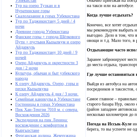
Обычно приезжая на поезд
Узбекистан
на такси или на автобусе.
Тур на озеро Тузкан и в
Нуратинские горы
Когда лучше отдыхать?
Скалолазание в горах Узбекистана
Тур по Таджикистану 5 дней / 4
Конечно, все хотят отдыхат
ночи
мы рекомендуем выбрать нач
Древние города Узбекистана
выгодно. Дело в том, что 
Фанские горы + города Шёлкового
овощи и т.д. Мало того, в 
Пути + пустыня Кызылкум и озеро
Айдаркуль
Отдыхающие часто испол
Тур по Таджикистану 10 дней / 9
ночей
Заранее забронируют место
Озеро Айдаркуль и окрестности 3
до места отдыха, транспор
дня / 2 ночи
Культура, обычаи и быт узбекского
Где лучше остановиться 
народа
К озеру Айдаркуль. Озеро, горы и
Выйдя из автобуса на авт
пески Кызылкума
посредников и таксистов
К озеру Айдаркуль 4 дня / 3 ночи.
Самое главное – правильно
Семейные каникулы в Узбекистане
старого базара Нур, около
Гостиницы в горах Узбекистана
(район западнее автовокза
Пик Хан-Тенгри 7010 м. с севера.
несколько километров до п
Восхождения 2026
Экспедиция на пик Ленина:
Погода на Иссык-Куле
ин
восхождение с комфортом в
берега, то вы успеете не о
Кыргызстане
Ферганская долина. Жемчужина