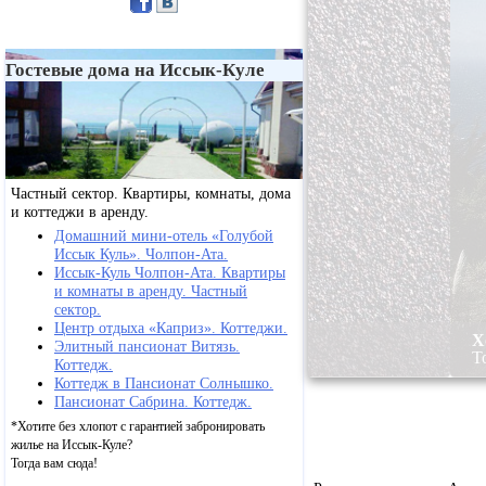
Гостевые дома на Иссык-Куле
Частный сектор. Квартиры, комнаты, дома
и коттеджи в аренду.
Домашний мини-отель «Голубой
Иссык Куль». Чолпон-Ата.
Иссык-Куль Чолпон-Ата. Квартиры
и комнаты в аренду. Частный
сектор.
Центр отдыха «Каприз». Коттеджи.
илье на Иссык-Куле?
Хотите без хлопот 
Элитный пансионат Витязь.
Тогда вам сюда!
Коттедж.
Коттедж в Пансионат Солнышко.
Пансионат Сабрина. Коттедж.
*Хотите без хлопот с гарантией забронировать
жилье на Иссык-Куле?
Тогда вам сюда!