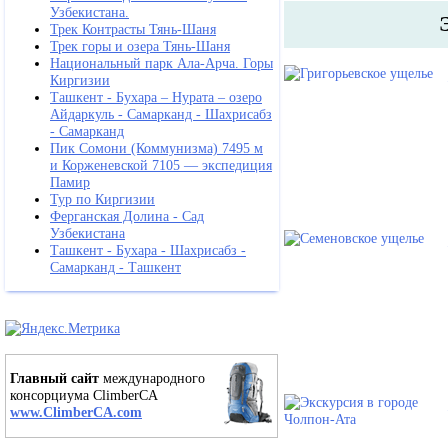
Узбекистана.
Трек Контрасты Тянь-Шаня
Трек горы и озера Тянь-Шаня
Национальный парк Ала-Арча. Горы
Киргизии
Ташкент - Бухара – Нурата – озеро
Айдаркуль - Самарканд - Шахрисабз
- Самарканд
Пик Сомони (Коммунизма) 7495 м
и Корженевской 7105 — экспедиция
Памир
Тур по Киргизии
Ферганская Долина - Сад
Узбекистана
Ташкент - Бухара - Шахрисабз -
Самарканд - Ташкент
Главный сайт
международного
консорциума ClimberCA
www.ClimberCA.com