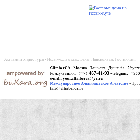
Активный отдых туры - Иссык-куль отдых цены. Пансионаты. Гостиницы.
ClimberCA
- Москва - Ташкент - Душанбе - Урумч
467-41-93
Консультации: +7771
- telegram, +796
e-mail:
your.climberca@ya.ru
Международное Альпинистское Агентство
- Про
info@climberca.ru