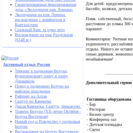
Для детей: предусмотрены
Гарантированные фиксированные
бассейн, коляски, детски
даты «Экспедиция пик Ленина»
Экспедиция на пик Ленина:
Пляж: собственный, бесп
восхождение с комфортом в
расстояние до пляжа 300 
Кыргызстане
парашют.
Снежный Барс за одно лето
Восхождение на пик Раздельная
Комментарии: Уютные номе
(6148 м.)
уединенного, расслабляю
отдыха. Никого не остав
сенью деревьев, живопис
незабываемым!
Активный отдых Россия
Трекинг к подножью Белухи,
Кучерлинскому озеру и озеру
Дарашколь
Дополнительный сервис
Поход к подножию Белухи на
майские праздники
Рафтинг на Алтае
Гостиница оборудована
Скитур по Камчатке
- Бар
Дикая Камчатка. Скитур, беккантри.
- Ресторан
Траверс Белухи (ХХ-летие Октября -
- Бизнес-центр
Белуха Восточная)
- Конференц-зал
Новый год и Рождество у подножья
- Детская площадка
Белухи
- Сауна
Восхождение на Белуху Восточную