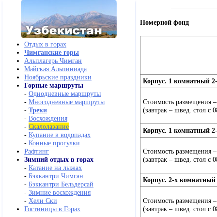
Номерной фонд
Отдых в горах
Чимганские горы
Альплагерь Чимган
Майская Альпиниада
Ноябрьские праздники
Корпус. 1 комнатный 2-
Горные маршруты
-
Однодневные маршруты
Стоимость размещения – 
-
Многодневные маршруты
(завтрак – швед. стол с 0
-
Треки
-
Восхождения
-
Скалолазание
Корпус. 1 комнатный 2-
-
Купание в водопадах
-
Конные прогулки
Стоимость размещения – 
Рафтинг
(завтрак – швед. стол с 0
Зимний отдых в горах
-
Катание на лыжах
-
Бэккантри Чимган
Корпус. 2-х комнатный
-
Бэккантри Бельдерсай
-
Зимние восхождения
Стоимость размещения – 
-
Хели Ски
(завтрак – швед. стол с 0
Гостиницы в Горах