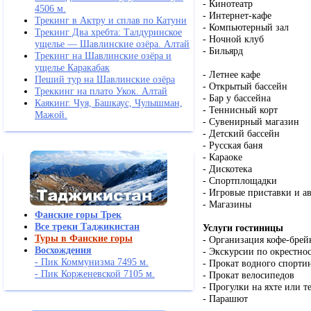
- Кинотеатр
4506 м.
- Интернет-кафе
Трекинг в Актру и сплав по Катуни
- Компьютерный зал
Трекинг Два хребта: Талдуринское
- Ночной клуб
ущелье — Шавлинские озёра. Алтай
- Бильярд
Трекинг на Шавлинские озёра и
ущелье Каракабак
- Летнее кафе
Пеший тур на Шавлинские озёра
- Открытый бассейн
Треккинг на плато Укок. Алтай
- Бар у бассейна
Каякинг. Чуя, Башкаус, Чулышман,
- Теннисный корт
Мажой.
- Сувенирный магазин
- Детский бассейн
- Русская баня
- Караоке
- Дискотека
- Спортплощадки
- Игровые приставки и а
- Магазины
Фанские горы Трек
Все треки Таджикистан
Услуги гостиницы
Туры в Фанские горы
- Организация кофе-брей
Восхождения
- Экскурсии по окрестно
- Пик Коммунизма 7495 м.
- Прокат водного спортин
- Пик Корженевской 7105 м.
- Прокат велосипедов
- Прогулки на яхте или т
- Парашют